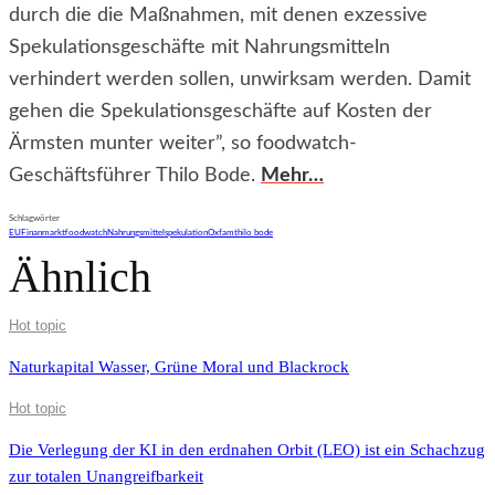
durch die die Maßnahmen, mit denen exzessive
Spekulationsgeschäfte mit Nahrungsmitteln
verhindert werden sollen, unwirksam werden. Damit
gehen die Spekulationsgeschäfte auf Kosten der
Ärmsten munter weiter”, so foodwatch-
Geschäftsführer Thilo Bode.
Mehr…
Schlagwörter
EU
Finanmarkt
foodwatch
Nahrungsmittelspekulation
Oxfam
thilo bode
Ähnlich
Hot topic
Naturkapital Wasser, Grüne Moral und Blackrock
Hot topic
Die Verlegung der KI in den erdnahen Orbit (LEO) ist ein Schachzug
zur totalen Unangreifbarkeit