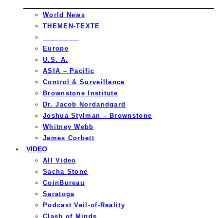
World News
THEMEN-TEXTE
_________
Europe
U.S. A.
ASIA – Pacific
Control & Surveillance
Brownstone Institute
Dr. Jacob Nordandgard
Joshua Stylman – Brownstone
Whitney Webb
James Corbett
VIDEO
All Video
Sacha Stone
CoinBureau
Saratoga
Podcast Veil-of-Reality
Clash of Minds