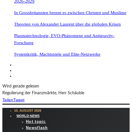
2026-2029
In Grossbritannien brennt es zwischen Christen und Muslime
Theorien von Alexander Laurent über die globalen Krisen
Plasmatechnologie, EVO-Phänomene und Antigravity-
Forschung
Systemkritik, Machtspiele und Elite-Netzwerke
Wird gerade gelesen
Regulierung der Finanzmärkte, Herr Schäuble
Teilen
Tweet
10. AUGUST 2026
WORLD-NEWS
Hot topic
Newsflash