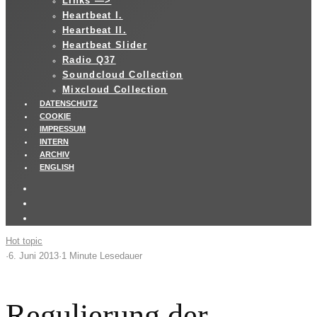
LInks —>
Heartbeat I.
Heartbeat II.
Heartbeat Slider
Radio Q37
Soundcloud Collection
Mixcloud Collection
DATENSCHUTZ
COOKIE
IMPRESSUM
INTERN
ARCHIV
ENGLISH
Hot topic
·
6. Juni 2013
·
1 Minute Lesedauer
Regulierung der