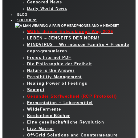
Censored News
Daily World News
BLOG
SOLUTIONS
Wähle deinen Entwicklungs-Weg 2026
LEBEN – JENSEITS DER NORM!
MINDVIRUS – Wir müssen Familie + Freunde
deprogrammieren
Freies Internet PDF
Die Philosophie der Freiheit
Nature is the Answer
Possibility Management
Healing Power of Feelings
Saatgut
Gesunder Stoffwechsel (RCP Protokoll)
Fermentation + Lebensmittel
WildeFermente
Kostenlose Bücher
Eine gesellschaftliche Revolution
Lizz Marion
Off-Grid Solutions and Countermeasure