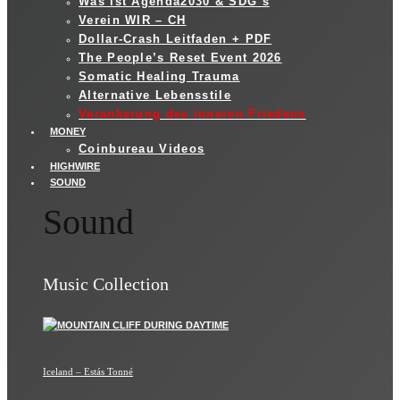
Was ist Agenda2030 & SDG´s
Verein WIR – CH
Dollar-Crash Leitfaden + PDF
The People’s Reset Event 2026
Somatic Healing Trauma
Alternative Lebensstile
Verankerung des inneren Friedens
MONEY
Coinbureau Videos
HIGHWIRE
SOUND
Sound
Music Collection
Iceland – Estás Tonné