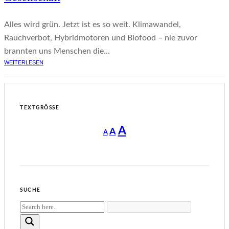
Alles wird grün. Jetzt ist es so weit. Klimawandel,
Rauchverbot, Hybridmotoren und Biofood – nie zuvor
brannten uns Menschen die...
WEITERLESEN
TEXTGRÖSSE
Decrease
Reset
Increase
A
A
A
font
font
size.
font
size.
size.
SUCHE