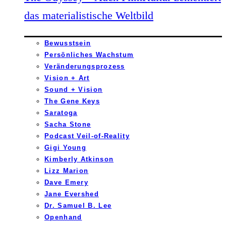
das materialistische Weltbild
Bewusstsein
Persönliches Wachstum
Veränderungsprozess
Vision + Art
Sound + Vision
The Gene Keys
Saratoga
Sacha Stone
Podcast Veil-of-Reality
Gigi Young
Kimberly Atkinson
Lizz Marion
Dave Emery
Jane Evershed
Dr. Samuel B. Lee
Openhand