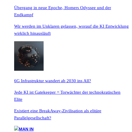
Übergang in neue Epoche, Homers Odyssee und der
Endkampf
Wir werden im Unklaren gelassen, worauf die KI Entwicklung
wirklich hinausläuft
6G Infrastruktur wandert ab 2030 ins All?
Jede KI ist Gatekeeper = Torwächter der technokratischen
Elite
Existiert eine BreakAway-Zivilisation als elitäre
Parallelgesellschaft?