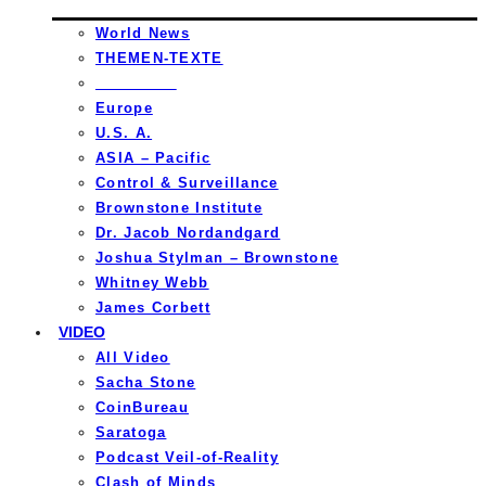
World News
THEMEN-TEXTE
_________
Europe
U.S. A.
ASIA – Pacific
Control & Surveillance
Brownstone Institute
Dr. Jacob Nordandgard
Joshua Stylman – Brownstone
Whitney Webb
James Corbett
VIDEO
All Video
Sacha Stone
CoinBureau
Saratoga
Podcast Veil-of-Reality
Clash of Minds