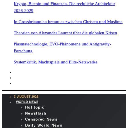
Krypto, Bitcoin und Finanzen. Die rechtliche Architektur
2026-2029
In Grossbritannien brennt es zwischen Christen und Muslime
Theorien von Alexander Laurent über die globalen Krisen
Plasmatechnologie, EVO-Phänomene und Antigravity-
Forschung
Systemkritik, Machtspiele und Elite-Netzwerke
7. AUGUST 2026
WORLD-NEWS
Hot topic
Newsflash
Censored News
Daily World News