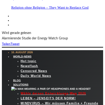
Religion ohne Religion – They Want to Replace God
Wird gerade gelesen
Alarmierende Studie der Energy Watch Group
Teilen
Tweet
10. AUGUST 2026
WORLD-NEWS
Hot topic
Newsflash
Censored News
Daily World News
BLOG
SOLUTIONS
Wähle deinen Entwicklungs-Weg 2026
LEBEN – JENSEITS DER NORM!
MINDVIRUS – Wir müssen Familie + Freunde