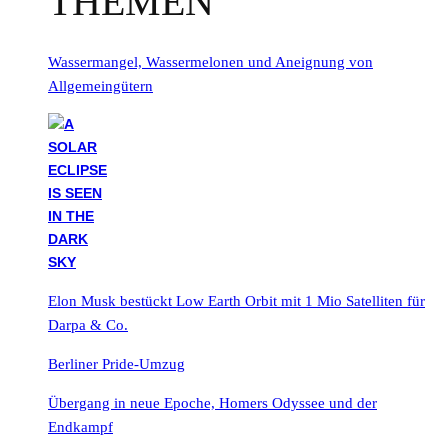
THEMEN
Wassermangel, Wassermelonen und Aneignung von
Allgemeingütern
Elon Musk bestückt Low Earth Orbit mit 1 Mio Satelliten für
Darpa & Co.
Berliner Pride-Umzug
Übergang in neue Epoche, Homers Odyssee und der
Endkampf