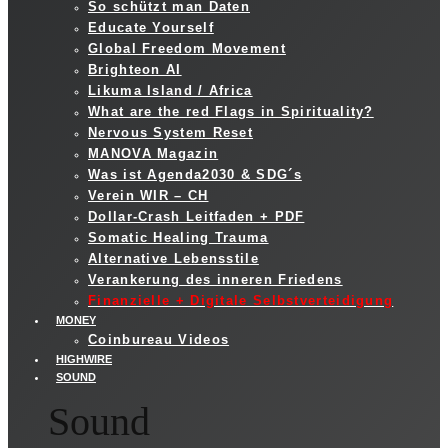
So schützt man Daten
Educate Yourself
Global Freedom Movement
Brighteon AI
Likuma Island / Africa
What are the red Flags in Spirituality?
Nervous System Reset
MANOVA Magazin
Was ist Agenda2030 & SDG´s
Verein WIR – CH
Dollar-Crash Leitfaden + PDF
Somatic Healing Trauma
Alternative Lebensstile
Verankerung des inneren Friedens
Finanzielle + Digitale Selbstverteidigung
MONEY
Coinbureau Videos
HIGHWIRE
SOUND
Sound