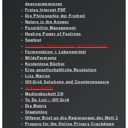
deprogrammieren
Freies Internet PDF
Die Philosophie der Freiheit
Nature is the Answer
Possibility Management
Healing Power of Feelings
Saatgut
Gesunder Stoffwechsel (RCP Protokoll)
Fermentation + Lebensmittel
WildeFermente
Kostenlose Bücher
Eine gesellschaftliche Revolution
Lizz Marion
Off-Grid Solutions and Countermeasure
DISCLOSURE
Medienboykott CH
To Do List – Off Grid
Die Matrix
Staatenlos
Offener Brief an die Regierungen der Welt 1
Prepare for the Online Privacy Crackdown