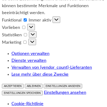
können bestimmte Merkmale und Funktionen
beeinträchtigt werden.
Funktional
Funktional
Immer aktiv
Vorlieben
Vorlieben
Statistiken
Statistiken
Marketing
Marketing
Optionen verwalten
Dienste verwalten
Verwalten von {vendor_count}-Lieferanten
Lese mehr über diese Zwecke
AKZEPTIEREN
ABLEHNEN
EINSTELLUNGEN ANSEHEN
Einstellungen ansehen
EINSTELLUNGEN SPEICHERN
Cookie-Richtlinie