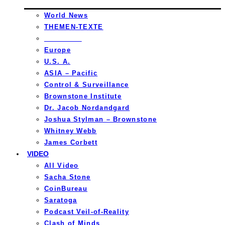
World News
THEMEN-TEXTE
_________
Europe
U.S. A.
ASIA – Pacific
Control & Surveillance
Brownstone Institute
Dr. Jacob Nordandgard
Joshua Stylman – Brownstone
Whitney Webb
James Corbett
VIDEO
All Video
Sacha Stone
CoinBureau
Saratoga
Podcast Veil-of-Reality
Clash of Minds