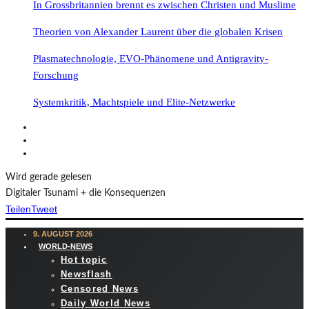
In Grossbritannien brennt es zwischen Christen und Muslime
Theorien von Alexander Laurent über die globalen Krisen
Plasmatechnologie, EVO-Phänomene und Antigravity-
Forschung
Systemkritik, Machtspiele und Elite-Netzwerke
Wird gerade gelesen
Digitaler Tsunami + die Konsequenzen
Teilen
Tweet
9. AUGUST 2026
WORLD-NEWS
Hot topic
Newsflash
Censored News
Daily World News