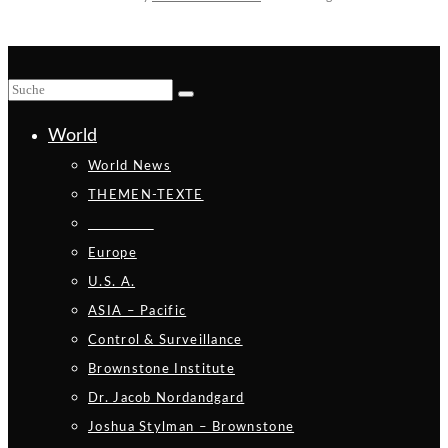
World
World News
THEMEN-TEXTE
_________
Europe
U.S. A.
ASIA – Pacific
Control & Surveillance
Brownstone Institute
Dr. Jacob Nordandgard
Joshua Stylman – Brownstone