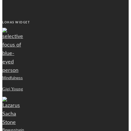
LOHAS WIDGET
Mindfulness
Gigi Young
Bewusstsein