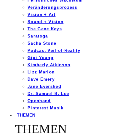
Persönliches Wachstum
Veränderungsprozess
Vision + Art
Sound + Vision
The Gene Keys
Saratoga
Sacha Stone
Podcast Veil-of-Reality
Gigi Young
Kimberly Atkinson
Lizz Marion
Dave Emery
Jane Evershed
Dr. Samuel B. Lee
Openhand
Pinterest Musik
THEMEN
THEMEN