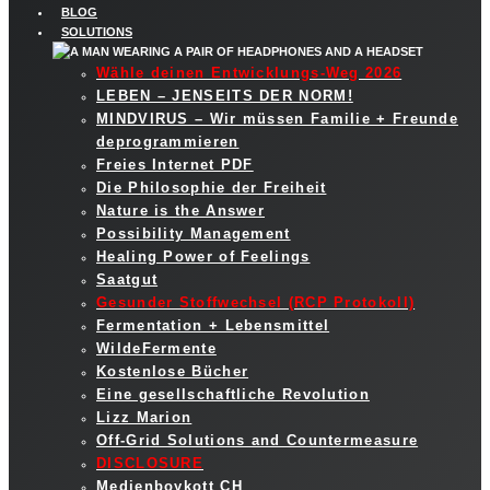
BLOG
SOLUTIONS
Wähle deinen Entwicklungs-Weg 2026
LEBEN – JENSEITS DER NORM!
MINDVIRUS – Wir müssen Familie + Freunde
deprogrammieren
Freies Internet PDF
Die Philosophie der Freiheit
Nature is the Answer
Possibility Management
Healing Power of Feelings
Saatgut
Gesunder Stoffwechsel (RCP Protokoll)
Fermentation + Lebensmittel
WildeFermente
Kostenlose Bücher
Eine gesellschaftliche Revolution
Lizz Marion
Off-Grid Solutions and Countermeasure
DISCLOSURE
Medienboykott CH