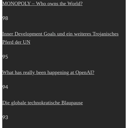
MONOPOLY – Who owns the World?
98
Inner Development Goals und ein weiteres Trojanisches
Pferd der UN
95
What has really been happening at OpenAI?
94
Die globale technokratische Blaupause
93