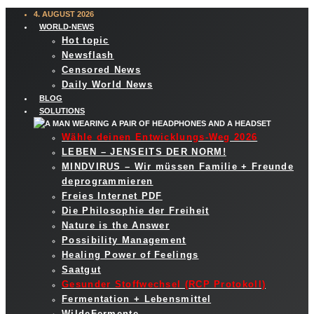
4. AUGUST 2026
WORLD-NEWS
Hot topic
Newsflash
Censored News
Daily World News
BLOG
SOLUTIONS
Wähle deinen Entwicklungs-Weg 2026
LEBEN – JENSEITS DER NORM!
MINDVIRUS – Wir müssen Familie + Freunde
deprogrammieren
Freies Internet PDF
Die Philosophie der Freiheit
Nature is the Answer
Possibility Management
Healing Power of Feelings
Saatgut
Gesunder Stoffwechsel (RCP Protokoll)
Fermentation + Lebensmittel
WildeFermente