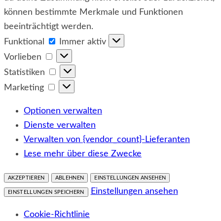
können bestimmte Merkmale und Funktionen
beeinträchtigt werden.
Funktional
Funktional
Immer aktiv
Vorlieben
Vorlieben
Statistiken
Statistiken
Marketing
Marketing
Optionen verwalten
Dienste verwalten
Verwalten von {vendor_count}-Lieferanten
Lese mehr über diese Zwecke
AKZEPTIEREN
ABLEHNEN
EINSTELLUNGEN ANSEHEN
Einstellungen ansehen
EINSTELLUNGEN SPEICHERN
Cookie-Richtlinie