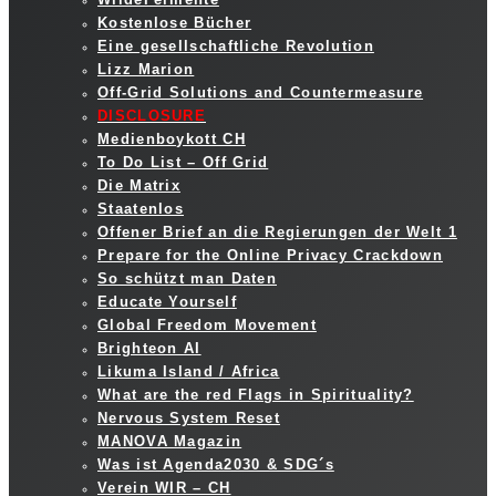
Kostenlose Bücher
Eine gesellschaftliche Revolution
Lizz Marion
Off-Grid Solutions and Countermeasure
DISCLOSURE
Medienboykott CH
To Do List – Off Grid
Die Matrix
Staatenlos
Offener Brief an die Regierungen der Welt 1
Prepare for the Online Privacy Crackdown
So schützt man Daten
Educate Yourself
Global Freedom Movement
Brighteon AI
Likuma Island / Africa
What are the red Flags in Spirituality?
Nervous System Reset
MANOVA Magazin
Was ist Agenda2030 & SDG´s
Verein WIR – CH