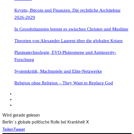
Krypto, Bitcoin und Finanzen. Die rechtliche Architektur
2026-2029
In Grossbritannien brennt es zwischen Christen und Muslime
Theorien von Alexander Laurent über die globalen Krisen
Plasmatechnologie, EVO-Phänomene und Antigravity-
Forschung
Systemkritik, Machtspiele und Elite-Netzwerke
Religion ohne Religion – They Want to Replace God
Wird gerade gelesen
Berlin´s globale politische Rolle bei Krankheit X
Teilen
Tweet