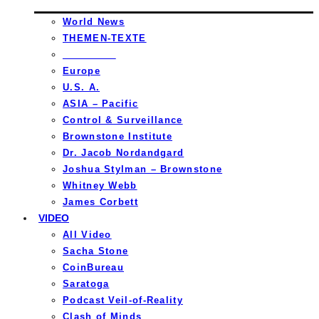
World News
THEMEN-TEXTE
_________
Europe
U.S. A.
ASIA – Pacific
Control & Surveillance
Brownstone Institute
Dr. Jacob Nordandgard
Joshua Stylman – Brownstone
Whitney Webb
James Corbett
VIDEO
All Video
Sacha Stone
CoinBureau
Saratoga
Podcast Veil-of-Reality
Clash of Minds