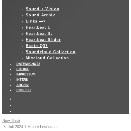
Sound + Vision
Sound Archiv
LInks —>
Heartbeat I.
Heartbeat II.
Heartbeat Slider
Radio Q37
Soundcloud Collection
Mixcloud Collection
DATENSCHUTZ
COOKIE
IMPRESSUM
INTERN
ARCHIV
ENGLISH
Newsflash
·
8. Juli 2024
·
1 Minute Lesedauer