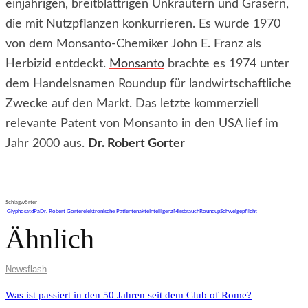
einjährigen, breitblättrigen Unkräutern und Gräsern,
die mit Nutzpflanzen konkurrieren. Es wurde 1970
von dem Monsanto-Chemiker John E. Franz als
Herbizid entdeckt.
Monsanto
brachte es 1974 unter
dem Handelsnamen Roundup für landwirtschaftliche
Zwecke auf den Markt. Das letzte kommerziell
relevante Patent von Monsanto in den USA lief im
Jahr 2000 aus.
Dr. Robert Gorter
Schlagwörter
Glyphosat
dPa
Dr. Robert Gorter
elektronische Patientenakte
Intelligenz
Missbrauch
Roundup
Schweigepflicht
Ähnlich
Newsflash
Was ist passiert in den 50 Jahren seit dem Club of Rome?