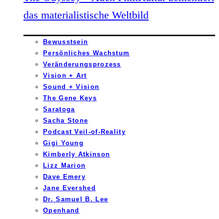
das materialistische Weltbild
Bewusstsein
Persönliches Wachstum
Veränderungsprozess
Vision + Art
Sound + Vision
The Gene Keys
Saratoga
Sacha Stone
Podcast Veil-of-Reality
Gigi Young
Kimberly Atkinson
Lizz Marion
Dave Emery
Jane Evershed
Dr. Samuel B. Lee
Openhand