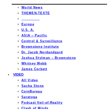
World News
THEMEN-TEXTE
_________
Europe
U.S. A.
ASIA – Pacific
Control & Surveillance
Brownstone Institute
Dr. Jacob Nordandgard
Joshua Stylman – Brownstone
Whitney Webb
James Corbett
VIDEO
All Video
Sacha Stone
CoinBureau
Saratoga
Podcast Veil-of-Reality
Clash of Minds