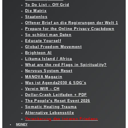
To Do List – Off Grid
Die Matrix
Staatenlos
Offener Brief an die Regierungen der Welt 1
Prepare for the Online Privacy Crackdown
So schützt man Daten
Educate Yourself
Global Freedom Movement
Brighteon AI
Likuma Island / Africa
What are the red Flags in Spirituality?
Nervous System Reset
MANOVA Magazin
Was ist Agenda2030 & SDG´s
Verein WIR – CH
Dollar-Crash Leitfaden + PDF
The People’s Reset Event 2026
Somatic Healing Trauma
Alternative Lebensstile
Verankerung des inneren Friedens
MONEY