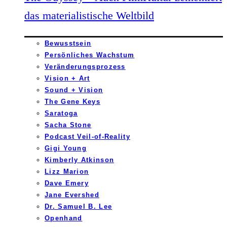
das materialistische Weltbild
Bewusstsein
Persönliches Wachstum
Veränderungsprozess
Vision + Art
Sound + Vision
The Gene Keys
Saratoga
Sacha Stone
Podcast Veil-of-Reality
Gigi Young
Kimberly Atkinson
Lizz Marion
Dave Emery
Jane Evershed
Dr. Samuel B. Lee
Openhand