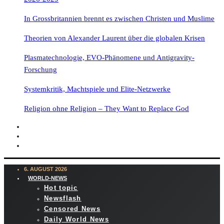
In Grossbritannien brennt es zwischen Christen und Muslime
Theorien von Alexander Laurent über die globalen Krisen
Plasmatechnologie, EVO-Phänomene und Antigravity-
Forschung
Systemkritik, Machtspiele und Elite-Netzwerke
Religion ohne Religion – They Want to Replace God
6. AUGUST 2026
WORLD-NEWS
Hot topic
Newsflash
Censored News
Daily World News