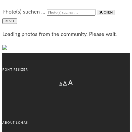
Photo(s) suchen …
SUCHEN
RESET
Loading photos from the community. Please wait.
FONT RESIZER
Decrease
Reset
Increase
A
A
A
font
font
size.
font
size.
size.
ABOUT LOHAS